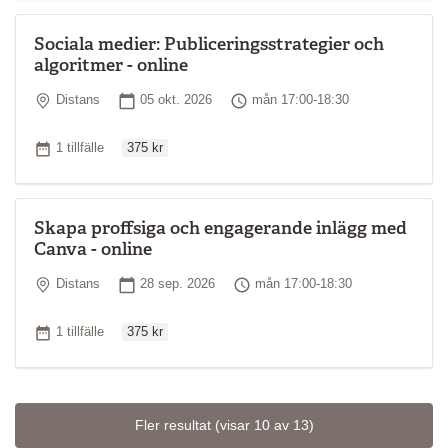
Sociala medier: Publiceringsstrategier och
algoritmer - online
Plats
Startdatum
Tid
Distans
05 okt. 2026
mån 17:00-18:30
Ordinarie pris
Antal tillfällen
1 tillfälle
375 kr
Skapa proffsiga och engagerande inlägg med
Canva - online
Plats
Startdatum
Tid
Distans
28 sep. 2026
mån 17:00-18:30
Ordinarie pris
Antal tillfällen
1 tillfälle
375 kr
Fler resultat
(visar 10 av 13)