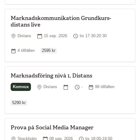
Marknadskommunikation Grundkurs-
distans live
Plats
Startdatum
Tid
Distans
15 sep. 2026
tis 17:30-20:30
Ordinarie pris
Antal tillfällen
4 tillfällen
2595 kr
Marknadsföring nivå 1, Distans
Ordinarie p
Plats
Startdatum
Tid
Antal tillfällen
Komvux
Distans
-
99 tillfällen
5290 kr
Prova på Social Media Manager
Plats
Startdatum
Tid
Stockholm
08 sep. 2026
tis 18:00-19:00