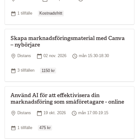
Ordinarie pris
Antal tillfällen
1 tillfälle
Kostnadsfritt
Skapa marknadsföringsmaterial med Canva
– nybörjare
Plats
Startdatum
Tid
Distans
02 nov. 2026
mån 15:30-18:30
Ordinarie pris
Antal tillfällen
3 tillfällen
1150 kr
Använd AI för att effektivisera din
marknadsföring som småföretagare - online
Plats
Startdatum
Tid
Distans
19 okt. 2026
mån 17:00-19:15
Ordinarie pris
Antal tillfällen
1 tillfälle
475 kr