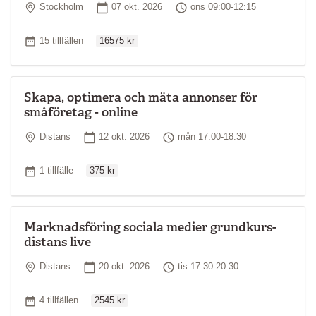
Plats
Startdatum
Tid
Stockholm
07 okt. 2026
ons 09:00-12:15
Ordinarie pris
Antal tillfällen
15 tillfällen
16575 kr
Skapa, optimera och mäta annonser för
småföretag - online
Plats
Startdatum
Tid
Distans
12 okt. 2026
mån 17:00-18:30
Ordinarie pris
Antal tillfällen
1 tillfälle
375 kr
Marknadsföring sociala medier grundkurs-
distans live
Plats
Startdatum
Tid
Distans
20 okt. 2026
tis 17:30-20:30
Ordinarie pris
Antal tillfällen
4 tillfällen
2545 kr