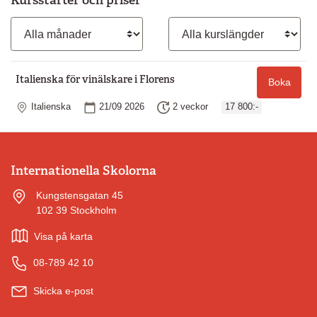
Månad
Kurslängd
Italienska för vinälskare i Florens
Boka
Plats
Startdatum
Längd
Italienska
21/09 2026
2 veckor
17 800:-
Internationella Skolorna
Kungstensgatan 45
102 39 Stockholm
Visa på karta
08-789 42 10
Skicka e-post