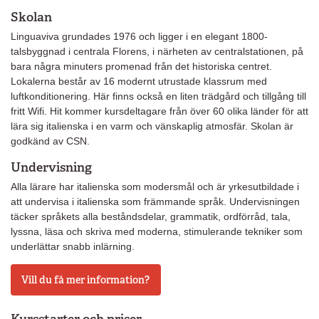
Skolan
Linguaviva grundades 1976 och ligger i en elegant 1800-
talsbyggnad i centrala Florens, i närheten av centralstationen, på
bara några minuters promenad från det historiska centret.
Lokalerna består av 16 modernt utrustade klassrum med
luftkonditionering. Här finns också en liten trädgård och tillgång till
fritt Wifi. Hit kommer kursdeltagare från över 60 olika länder för att
lära sig italienska i en varm och vänskaplig atmosfär. Skolan är
godkänd av CSN.
Undervisning
Alla lärare har italienska som modersmål och är yrkesutbildade i
att undervisa i italienska som främmande språk. Undervisningen
täcker språkets alla beståndsdelar, grammatik, ordförråd, tala,
lyssna, läsa och skriva med moderna, stimulerande tekniker som
underlättar snabb inlärning.
Vill du få mer information?
Kursstarter och priser