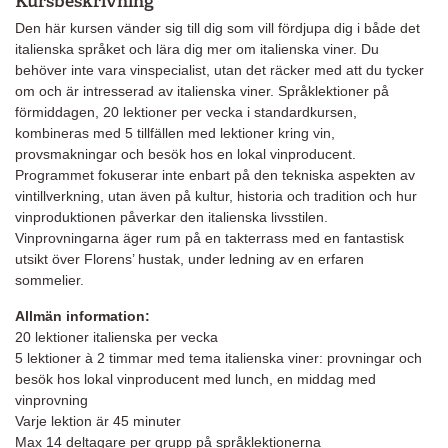
Kursbeskrivning
Den här kursen vänder sig till dig som vill fördjupa dig i både det
italienska språket och lära dig mer om italienska viner. Du
behöver inte vara vinspecialist, utan det räcker med att du tycker
om och är intresserad av italienska viner. Språklektioner på
förmiddagen, 20 lektioner per vecka i standardkursen,
kombineras med 5 tillfällen med lektioner kring vin,
provsmakningar och besök hos en lokal vinproducent.
Programmet fokuserar inte enbart på den tekniska aspekten av
vintillverkning, utan även på kultur, historia och tradition och hur
vinproduktionen påverkar den italienska livsstilen.
Vinprovningarna äger rum på en takterrass med en fantastisk
utsikt över Florens’ hustak, under ledning av en erfaren
sommelier.
Allmän information:
20 lektioner italienska per vecka
5 lektioner à 2 timmar med tema italienska viner: provningar och
besök hos lokal vinproducent med lunch, en middag med
vinprovning
Varje lektion är 45 minuter
Max 14 deltagare per grupp på språklektionerna