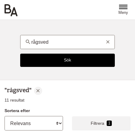
Hoppa till huvudinnehåll
Meny
Ämne
Sök
"rågsved"
Rensa sökord
11
resultat
Sortera efter
Filtrera
1