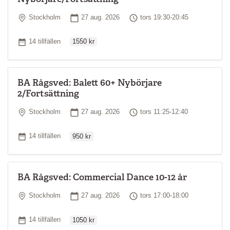
Plats
Startdatum
Tid
Stockholm
27 aug. 2026
tors 19:30-20:45
Ordinarie pris
Antal tillfällen
14 tillfällen
1550 kr
BA Rågsved: Balett 60+ Nybörjare
2/Fortsättning
Plats
Startdatum
Tid
Stockholm
27 aug. 2026
tors 11:25-12:40
Ordinarie pris
Antal tillfällen
14 tillfällen
950 kr
BA Rågsved: Commercial Dance 10-12 år
Plats
Startdatum
Tid
Stockholm
27 aug. 2026
tors 17:00-18:00
Ordinarie pris
Antal tillfällen
14 tillfällen
1050 kr