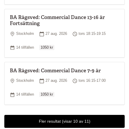
BA Rågsved: Commercial Dance 13-16 år
Fortsättning
Plats
Startdatum
Tid
Stockholm
27 aug. 2026
tors 18:15-19:15
Ordinarie pris
Antal tillfällen
14 tillfällen
1050 kr
BA Rågsved: Commercial Dance 7-9 år
Plats
Startdatum
Tid
Stockholm
27 aug. 2026
tors 16:15-17:00
Ordinarie pris
Antal tillfällen
14 tillfällen
1050 kr
Fler resultat
(visar 10 av 11)