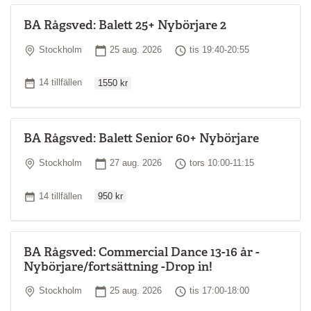
BA Rågsved: Balett 25+ Nybörjare 2
Plats
Startdatum
Tid
Stockholm
25 aug. 2026
tis 19:40-20:55
Ordinarie pris
Antal tillfällen
14 tillfällen
1550 kr
BA Rågsved: Balett Senior 60+ Nybörjare
Plats
Startdatum
Tid
Stockholm
27 aug. 2026
tors 10:00-11:15
Ordinarie pris
Antal tillfällen
14 tillfällen
950 kr
BA Rågsved: Commercial Dance 13-16 år -
Nybörjare/fortsättning -Drop in!
Plats
Startdatum
Tid
Stockholm
25 aug. 2026
tis 17:00-18:00