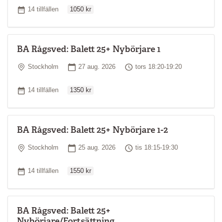
Ordinarie pris
Antal tillfällen
14 tillfällen
1050 kr
BA Rågsved: Balett 25+ Nybörjare 1
Plats
Startdatum
Tid
Stockholm
27 aug. 2026
tors 18:20-19:20
Ordinarie pris
Antal tillfällen
14 tillfällen
1350 kr
BA Rågsved: Balett 25+ Nybörjare 1-2
Plats
Startdatum
Tid
Stockholm
25 aug. 2026
tis 18:15-19:30
Ordinarie pris
Antal tillfällen
14 tillfällen
1550 kr
BA Rågsved: Balett 25+
Nybörjare/Fortsättning