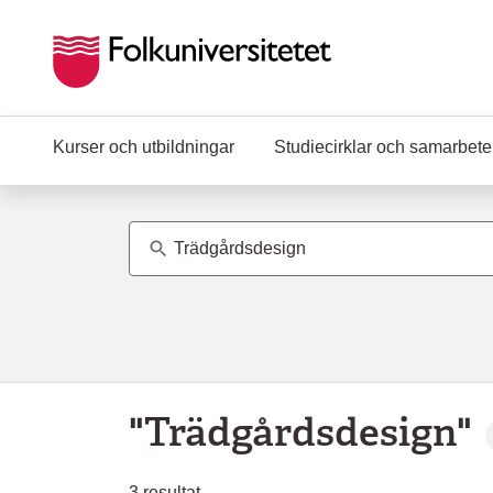
Hoppa till huvudinnehåll
Kurser och utbildningar
Studiecirklar och samarbet
Ämne
"Trädgårdsdesign"
3
resultat