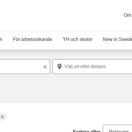
Om 
en
För arbetssökande
YH och skolor
New in Swed
Plats
Rensa sökord
Sortera efter