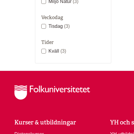
Miljö Natur
(3)
Veckodag
Tisdag
(3)
Tider
Kväll
(3)
Kurser & utbildningar
YH och s