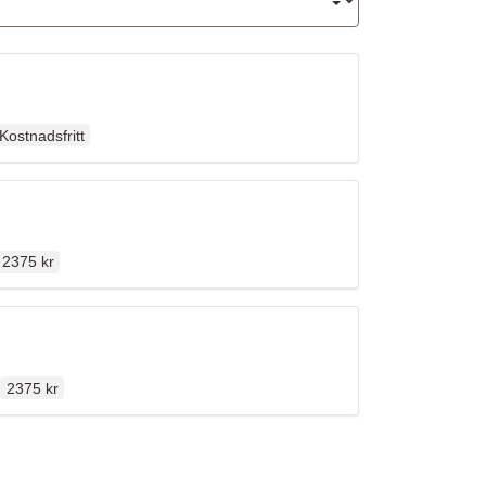
rdinarie pris
n
Kostnadsfritt
Ordinarie pris
2375 kr
Ordinarie pris
n
2375 kr