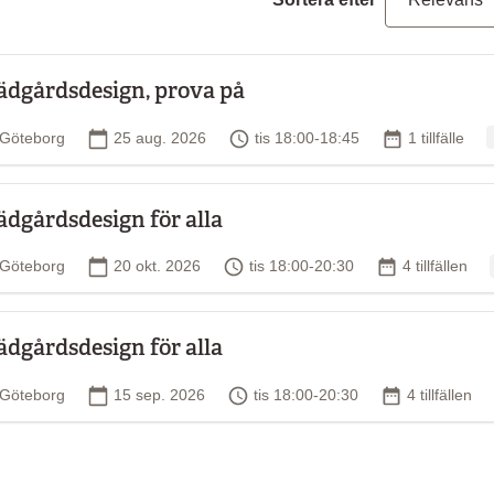
ädgårdsdesign, prova på
O
Plats
Startdatum
Tid
Antal tillfälle
Göteborg
25 aug. 2026
tis 18:00-18:45
1 tillfälle
ädgårdsdesign för alla
Plats
Startdatum
Tid
Antal tillfällen
Göteborg
20 okt. 2026
tis 18:00-20:30
4 tillfällen
ädgårdsdesign för alla
Plats
Startdatum
Tid
Antal tillfälle
Göteborg
15 sep. 2026
tis 18:00-20:30
4 tillfällen