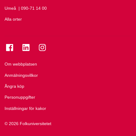
Umeå
Ring Umeå på
| 090-71 14 00
Alla orter
Se folkuniversitetet på Facebook
Se folkuniversitetet på LinkedIn
Se folkuniversitetet på Instagram
Om webbplatsen
Anmälningsvillkor
Ångra köp
Personuppgifter
Inställningar för kakor
© 2026 Folkuniversitetet