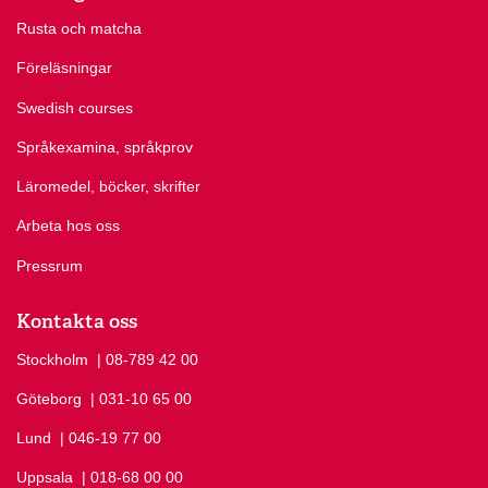
Rusta och matcha
Föreläsningar
Swedish courses
Språkexamina, språkprov
Läromedel, böcker, skrifter
Arbeta hos oss
Pressrum
Kontakta oss
Stockholm
Ring Stockholm på
| 08-789 42 00
Göteborg
Ring Göteborg på
| 031-10 65 00
Lund
Ring Lund på
| 046-19 77 00
Uppsala
Ring Uppsala på
| 018-68 00 00