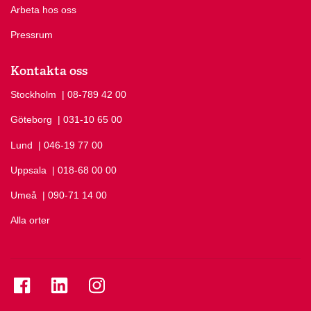
Arbeta hos oss
Pressrum
Kontakta oss
Stockholm
Ring Stockholm på
| 08-789 42 00
Göteborg
Ring Göteborg på
| 031-10 65 00
Lund
Ring Lund på
| 046-19 77 00
Uppsala
Ring Uppsala på
| 018-68 00 00
Umeå
Ring Umeå på
| 090-71 14 00
Alla orter
Se folkuniversitetet på Facebook
Se folkuniversitetet på LinkedIn
Se folkuniversitetet på Instagram