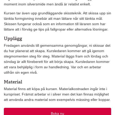
moment inom silversmide men ändå är relativt enkelt.
Kursen tar även upp grundläggande skissteknik. Att skissa upp sin
tänkta formgivning innebär att man lättare når sitt tänkta mål.
Skissen fungerar också som en information till läraren som har
lättare att i förväg ge tips på fallgropar eller alternativa lösningar.
Upplägg
Fredagen används till gemensamma genomgångar, ni skissar det
du har planerat att skapa. Kursledaren kommer att gå igenom
stegmomenten steg för steg. Material läggs fram och lördag och
söndag är allt föreberett för att börja skapa. Kursledaren kommer
att vara behjälplig i form av handledning. Var och en arbetar
utifrån sin egen nivå.
Material
Material finns att köpa på kursen. Materialkostnaden ingår inte i
kurspriset. Främst arbetar vi i silver men det kan finnas möjlighet
att använda andra material som exempelvis mässing eller koppar.
Boka nu