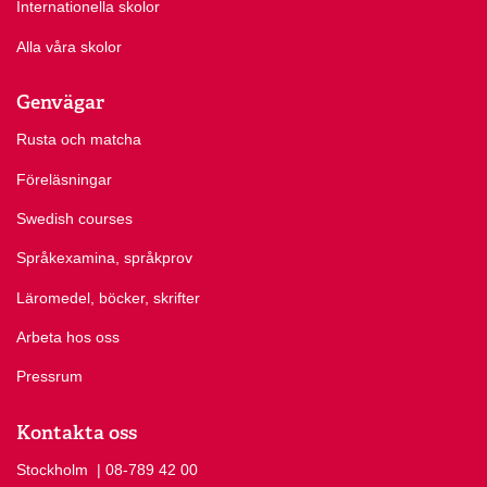
Internationella skolor
Alla våra skolor
Genvägar
Rusta och matcha
Föreläsningar
Swedish courses
Språkexamina, språkprov
Läromedel, böcker, skrifter
Arbeta hos oss
Pressrum
Kontakta oss
Stockholm
Ring Stockholm på
| 08-789 42 00