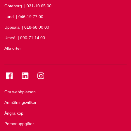
Göteborg
Ring Göteborg på
| 031-10 65 00
Lund
Ring Lund på
| 046-19 77 00
Uppsala
Ring Uppsala på
| 018-68 00 00
Umeå
Ring Umeå på
| 090-71 14 00
Alla orter
Se folkuniversitetet på Facebook
Se folkuniversitetet på LinkedIn
Se folkuniversitetet på Instagram
Om webbplatsen
Anmälningsvillkor
Ångra köp
Personuppgifter