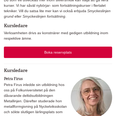
Du som vill utvecklas mer inom silversmide kan välja att gå flera
kurser. Vi har såväl nybörjar- som fortsättningskurser i flertalet
tekniker. Vill du satsa lite mer kan vi också erbjuda
Smyckeslinjen
grund
eller
Smyckeslinjen fortsättning
.
Kursledare
Verksamheten drivs av konstnärer med gedigen utbildning inom
respektive ämne.
Boka reservplats
Kursledare
Petra Firus
Petra Firus inledde sin utbildning hos
oss på Folkuniversitetet på den
dåvarande deltidsutbildningen
Metallinjen. Därefter studerade hon
metallformgivning på Nyckelviksskolan
och sökte slutligen lärlingsplats som