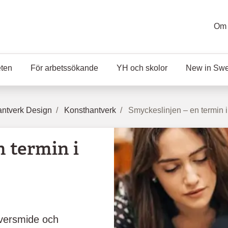
Om 
eten
För arbetssökande
YH och skolor
New in Sw
ntverk Design
Konsthantverk
Smyckeslinjen – en termin i
 termin i
ilversmide och