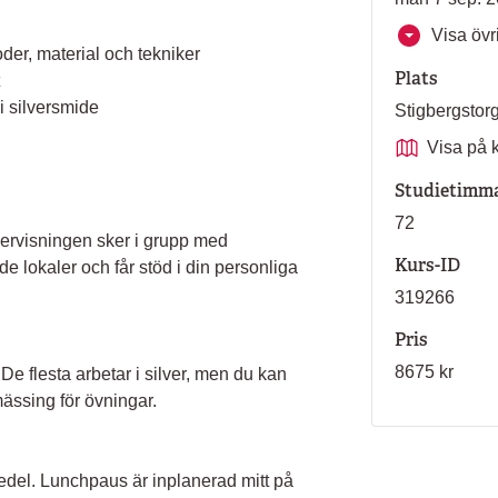
Visa övri
der, material och tekniker
Plats
i silversmide
Stigbergsto
Visa på 
Studietimm
72
ervisningen sker i grupp med
Kurs-ID
de lokaler och får stöd i din personliga
319266
Pris
8675 kr
e flesta arbetar i silver, men du kan
mässing för övningar.
emedel. Lunchpaus är inplanerad mitt på