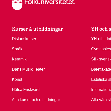
Kurser & utbildningar
YH och s
Distanskurser
YH-utbildn
Språk
Gymnasies
Keramik
Sfi - svens
Dans Musik Teater
Balettakad
Konst
Estetiska s
Hälsa Friskvård
Internation
Alla kurser och utbildningar
Alla våra s