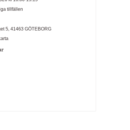
ga tillfällen
rget 5, 41463 GÖTEBORG
karta
ar