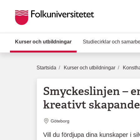
Hoppa till huvudinnehåll
Kurser och utbildningar
(Aktuell sida)
Studiecirklar och samarb
Startsida
Kurser och utbildningar
Konstha
Smyckeslinjen – en
kreativt skapande
Plats
Göteborg
Vill du fördjupa dina kunskaper i s