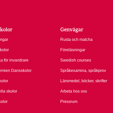
kolor
Genvägar
ingar
Rusta och matcha
kolor
Föreläsningar
ka för invandrare
Swedish courses
emien Dansskolor
Språkexamina, språkprov
kolor
Läromedel, böcker, skrifter
ella skolor
Arbeta hos oss
kolor
Pressrum