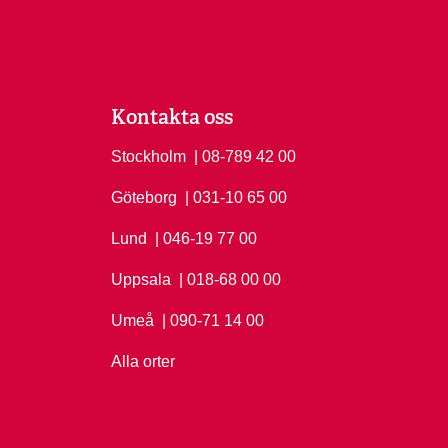
Kontakta oss
Stockholm
Ring Stockholm på
| 08-789 42 00
Göteborg
Ring Göteborg på
| 031-10 65 00
Lund
Ring Lund på
| 046-19 77 00
Uppsala
Ring Uppsala på
| 018-68 00 00
Umeå
Ring Umeå på
| 090-71 14 00
Alla orter