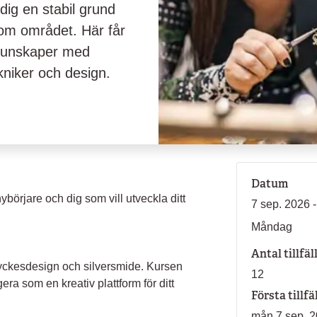
ig en stabil grund
inom området. Här får
skunskaper med
ekniker och design.
Datum
börjare och dig som vill utveckla ditt
7 sep. 2026 
Måndag
Antal tillfäl
myckesdesign och silversmide. Kursen
12
era som en kreativ plattform för ditt
Första tillfä
mån 7 sep. 2