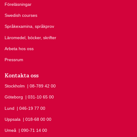
Föreläsningar
Swedish courses
Språkexamina, språkprov
Läromedel, böcker, skrifter
Arbeta hos oss
Pressrum
Kontakta oss
Stockholm
Ring Stockholm på
| 08-789 42 00
Göteborg
Ring Göteborg på
| 031-10 65 00
Lund
Ring Lund på
| 046-19 77 00
Uppsala
Ring Uppsala på
| 018-68 00 00
Umeå
Ring Umeå på
| 090-71 14 00