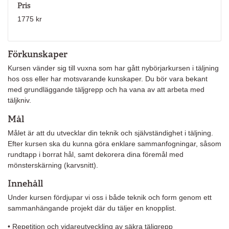
Pris
1775 kr
Förkunskaper
Kursen vänder sig till vuxna som har gått nybörjarkursen i täljning
hos oss eller har motsvarande kunskaper. Du bör vara bekant
med grundläggande täljgrepp och ha vana av att arbeta med
täljkniv.
Mål
Målet är att du utvecklar din teknik och självständighet i täljning.
Efter kursen ska du kunna göra enklare sammanfogningar, såsom
rundtapp i borrat hål, samt dekorera dina föremål med
mönsterskärning (karvsnitt).
Innehåll
Under kursen fördjupar vi oss i både teknik och form genom ett
sammanhängande projekt där du täljer en knopplist.
• Repetition och vidareutveckling av säkra täljgrepp