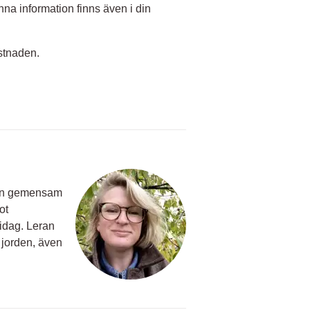
nna information finns även i din
ostnaden.
n en gemensam
ot
 idag. Leran
å jorden, även