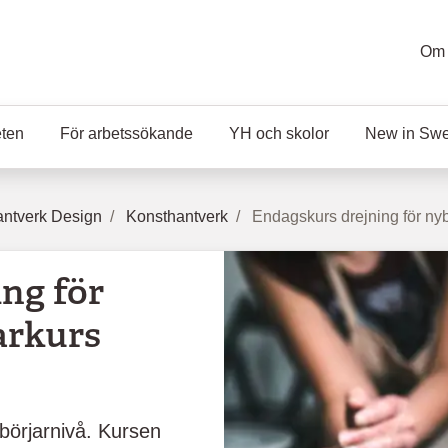
Om 
eten
För arbetssökande
YH och skolor
New in Sw
ntverk Design
Konsthantverk
Endagskurs drejning för ny
ng för
arkurs
börjarnivå. Kursen