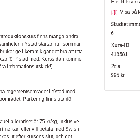
Elis Nilsso
Visa på 
Studietimm
6
 introduktionskurs finns många andra
rksamheten i Ystad startar nu i sommar.
Kurs-ID
brukar ge i keramik går det bra att titta
418581
siktar för Ystad med. Kurssidan kommer
Pris
våra informationsutskick!)
995 kr
9 på regementsområdet i Ystad med
rområdet. Parkering finns utanför.
tuella lerpriset är 75 kr/kg, inklusive
inte kan eller vill betala med Swish
ckas ut efter kursens slut, och det