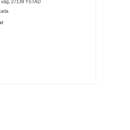
ns väg, 27139 YSTAD
karta
ar