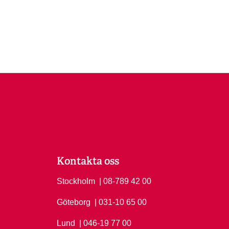
Kontakta oss
Stockholm
Ring Stockholm på
| 08-789 42 00
Göteborg
Ring Göteborg på
| 031-10 65 00
Lund
Ring Lund på
| 046-19 77 00