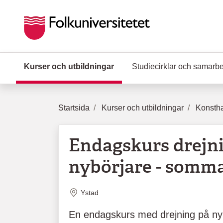
Hoppa till huvudinnehåll
Kurser och utbildningar
(Aktuell sida)
Studiecirklar och samarb
Startsida
Kurser och utbildningar
Konstha
Endagskurs drejni
nybörjare - somm
Plats
Ystad
En endagskurs med drejning på ny