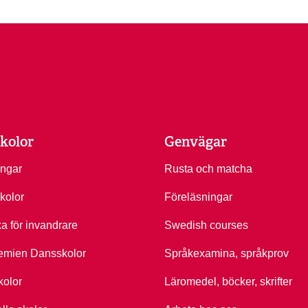
kolor
Genvägar
ingar
Rusta och matcha
kolor
Föreläsningar
ka för invandrare
Swedish courses
emien Dansskolor
Språkexamina, språkprov
kolor
Läromedel, böcker, skrifter