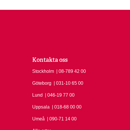
Kontakta oss
Stockholm
Ring Stockholm på
| 08-789 42 00
Göteborg
Ring Göteborg på
| 031-10 65 00
Lund
Ring Lund på
| 046-19 77 00
Uppsala
Ring Uppsala på
| 018-68 00 00
Umeå
Ring Umeå på
| 090-71 14 00