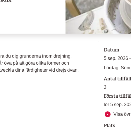
okus!
Datum
ära du dig grunderna inom drejning,
5 sep. 2026 
år öva på att göra olika former och
Lördag, Sön
veckla dina färdigheter vid drejskivan.
Antal tillfäl
3
Första tillfä
lör 5 sep. 20
Visa övri
Plats