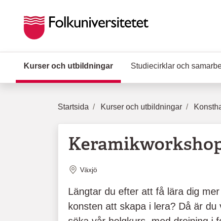
Hoppa till huvudinnehåll
Kurser och utbildningar
(Aktuell sida)
Studiecirklar och samarb
Startsida
Kurser och utbildningar
Konstha
Keramikworkshop 
Plats
Växjö
Längtar du efter att få lära dig me
konsten att skapa i lera? Då är d