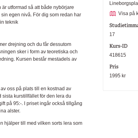
Lineborgspl
 är utformad så att både nybörjare
Visa på 
n sin egen nivå. För dig som redan har
in teknik
Studietimm
17
mer drejning och du får dessutom
Kurs-ID
isningen sker i form av teoretiska och
418615
edning. Kursen består mestadels av
Pris
1995 kr
 av oss på plats till en kostnad av
sista kurstillfället för den lera du
ft på 95:-. I priset ingår också tillgång
ina alster.
n hjälper till med vilken sorts lera som