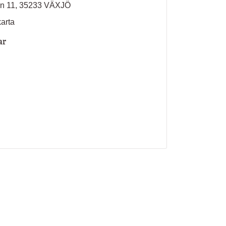
an 11, 35233 VÄXJÖ
karta
ar