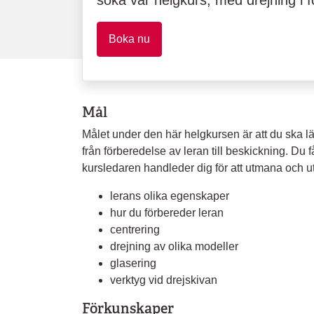
söka vår helgkurs, med drejning i f
Boka nu
Mål
Målet under den här helgkursen är att du ska l
från förberedelse av leran till beskickning. Du f
kursledaren handleder dig för att utmana och ut
lerans olika egenskaper
hur du förbereder leran
centrering
drejning av olika modeller
glasering
verktyg vid drejskivan
Förkunskaper