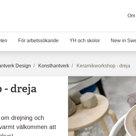
Om 
eten
För arbetssökande
YH och skolor
New in Sw
ntverk Design
Konsthantverk
Keramikworkshop - dreja
- dreja
r om drejning och
u varmt välkommen att