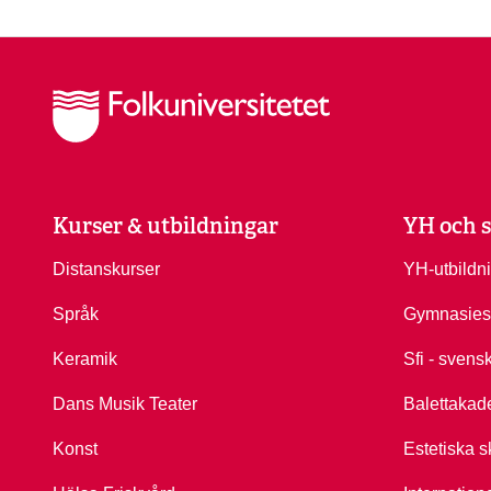
Kurser & utbildningar
YH och s
Distanskurser
YH-utbildn
Språk
Gymnasies
Keramik
Sfi - svens
Dans Musik Teater
Balettakad
Konst
Estetiska s