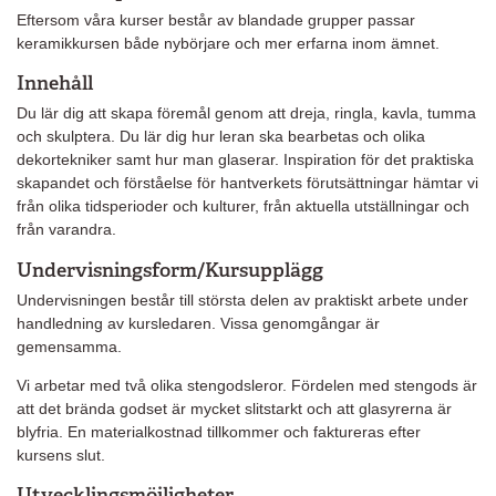
Eftersom våra kurser består av blandade grupper passar
keramikkursen både nybörjare och mer erfarna inom ämnet.
Innehåll
Du lär dig att skapa föremål genom att dreja, ringla, kavla, tumma
och skulptera. Du lär dig hur leran ska bearbetas och olika
dekortekniker samt hur man glaserar. Inspiration för det praktiska
skapandet och förståelse för hantverkets förutsättningar hämtar vi
från olika tidsperioder och kulturer, från aktuella utställningar och
från varandra.
Undervisningsform/Kursupplägg
Undervisningen består till största delen av praktiskt arbete under
handledning av kursledaren. Vissa genomgångar är
gemensamma.
Vi arbetar med två olika stengodsleror. Fördelen med stengods är
att det brända godset är mycket slitstarkt och att glasyrerna är
blyfria. En materialkostnad tillkommer och faktureras efter
kursens slut.
Utvecklingsmöjligheter