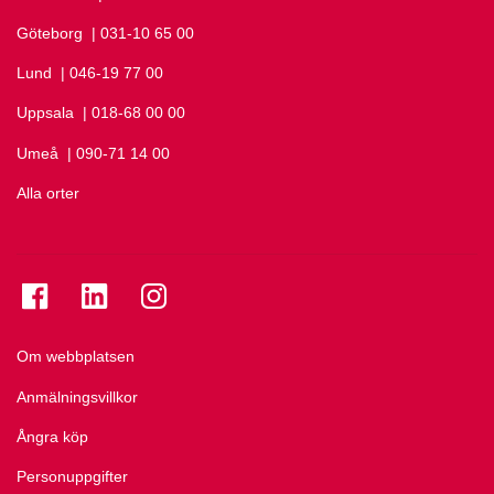
Göteborg
Ring Göteborg på
| 031-10 65 00
Lund
Ring Lund på
| 046-19 77 00
Uppsala
Ring Uppsala på
| 018-68 00 00
Umeå
Ring Umeå på
| 090-71 14 00
Alla orter
Se folkuniversitetet på Facebook
Se folkuniversitetet på LinkedIn
Se folkuniversitetet på Instagram
Om webbplatsen
Anmälningsvillkor
Ångra köp
Personuppgifter