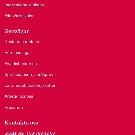
Internationella skolor
Alla våra skolor
Genvägar
Rusta och matcha
Föreläsningar
Swedish courses
Språkexamina, språkprov
Läromedel, böcker, skrifter
Arbeta hos oss
Pressrum
Kontakta oss
Stockholm
Ring Stockholm på
| 08-789 42 00