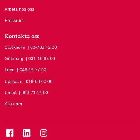
Arbeta hos oss
Pressrum
Kontakta oss
Stockholm
Ring Stockholm på
| 08-789 42 00
Göteborg
Ring Göteborg på
| 031-10 65 00
Lund
Ring Lund på
| 046-19 77 00
Uppsala
Ring Uppsala på
| 018-68 00 00
Umeå
Ring Umeå på
| 090-71 14 00
Alla orter
Se folkuniversitetet på Facebook
Se folkuniversitetet på LinkedIn
Se folkuniversitetet på Instagram