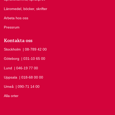
Läromedel, böcker, skrifter
Arbeta hos oss
Pressrum
Kontakta oss
Stockholm
Ring Stockholm på
| 08-789 42 00
Göteborg
Ring Göteborg på
| 031-10 65 00
Lund
Ring Lund på
| 046-19 77 00
Uppsala
Ring Uppsala på
| 018-68 00 00
Umeå
Ring Umeå på
| 090-71 14 00
Alla orter