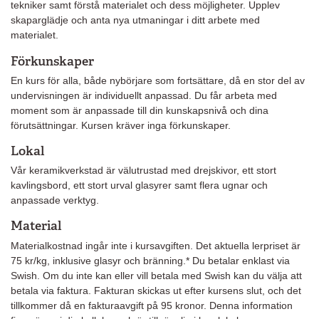
tekniker samt förstå materialet och dess möjligheter. Upplev
skaparglädje och anta nya utmaningar i ditt arbete med
materialet.
Förkunskaper
En kurs för alla, både nybörjare som fortsättare, då en stor del av
undervisningen är individuellt anpassad. Du får arbeta med
moment som är anpassade till din kunskapsnivå och dina
förutsättningar. Kursen kräver inga förkunskaper.
Lokal
Vår keramikverkstad är välutrustad med drejskivor, ett stort
kavlingsbord, ett stort urval glasyrer samt flera ugnar och
anpassade verktyg.
Material
Materialkostnad ingår inte i kursavgiften. Det aktuella lerpriset är
75 kr/kg, inklusive glasyr och bränning.* Du betalar enklast via
Swish. Om du inte kan eller vill betala med Swish kan du välja att
betala via faktura. Fakturan skickas ut efter kursens slut, och det
tillkommer då en fakturaavgift på 95 kronor. Denna information