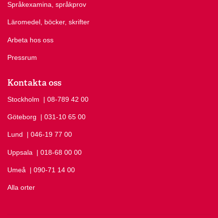
Språkexamina, språkprov
Läromedel, böcker, skrifter
Arbeta hos oss
Pressrum
Kontakta oss
Stockholm
Ring Stockholm på
| 08-789 42 00
Göteborg
Ring Göteborg på
| 031-10 65 00
Lund
Ring Lund på
| 046-19 77 00
Uppsala
Ring Uppsala på
| 018-68 00 00
Umeå
Ring Umeå på
| 090-71 14 00
Alla orter