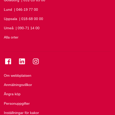
Göteborg
Ring Göteborg på
| 031-10 65 00
Lund
Ring Lund på
| 046-19 77 00
Uppsala
Ring Uppsala på
| 018-68 00 00
Umeå
Ring Umeå på
| 090-71 14 00
Alla orter
Se folkuniversitetet på Facebook
Se folkuniversitetet på LinkedIn
Se folkuniversitetet på Instagram
Om webbplatsen
Anmälningsvillkor
Ångra köp
Personuppgifter
Inställningar för kakor