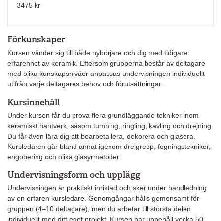
3475 kr
Förkunskaper
Kursen vänder sig till både nybörjare och dig med tidigare
erfarenhet av keramik. Eftersom grupperna består av deltagare
med olika kunskapsnivåer anpassas undervisningen individuellt
utifrån varje deltagares behov och förutsättningar.
Kursinnehåll
Under kursen får du prova flera grundläggande tekniker inom
keramiskt hantverk, såsom tumning, ringling, kavling och drejning.
Du får även lära dig att bearbeta lera, dekorera och glasera.
Kursledaren går bland annat igenom drejgrepp, fogningstekniker,
engobering och olika glasyrmetoder.
Undervisningsform och upplägg
Undervisningen är praktiskt inriktad och sker under handledning
av en erfaren kursledare. Genomgångar hålls gemensamt för
gruppen (4–10 deltagare), men du arbetar till största delen
individuellt med ditt eget projekt. Kursen har uppehåll vecka 50.