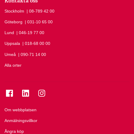
Kontakta oss
Stockholm
Ring Stockholm på
| 08-789 42 00
Göteborg
Ring Göteborg på
| 031-10 65 00
Lund
Ring Lund på
| 046-19 77 00
Uppsala
Ring Uppsala på
| 018-68 00 00
Umeå
Ring Umeå på
| 090-71 14 00
Alla orter
Se folkuniversitetet på Facebook
Se folkuniversitetet på LinkedIn
Se folkuniversitetet på Instagram
Om webbplatsen
Anmälningsvillkor
Ångra köp