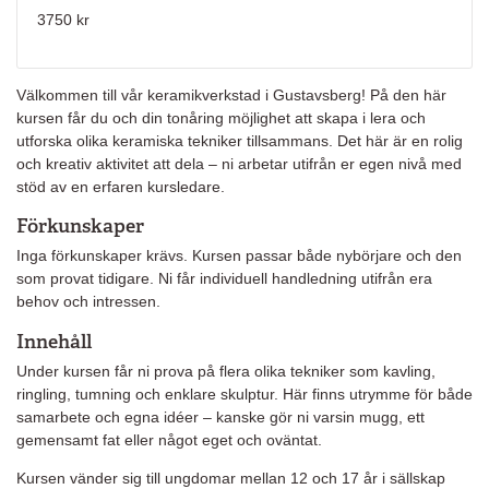
3750 kr
Välkommen till vår keramikverkstad i Gustavsberg! På den här
kursen får du och din tonåring möjlighet att skapa i lera och
utforska olika keramiska tekniker tillsammans. Det här är en rolig
och kreativ aktivitet att dela – ni arbetar utifrån er egen nivå med
stöd av en erfaren kursledare.
Förkunskaper
Inga förkunskaper krävs. Kursen passar både nybörjare och den
som provat tidigare. Ni får individuell handledning utifrån era
behov och intressen.
Innehåll
Under kursen får ni prova på flera olika tekniker som kavling,
ringling, tumning och enklare skulptur. Här finns utrymme för både
samarbete och egna idéer – kanske gör ni varsin mugg, ett
gemensamt fat eller något eget och oväntat.
Kursen vänder sig till ungdomar mellan 12 och 17 år i sällskap