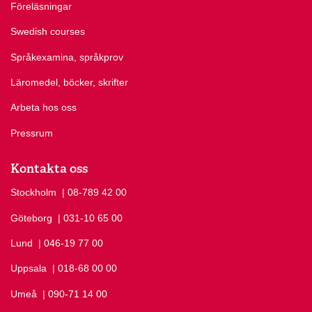
Föreläsningar
Swedish courses
Språkexamina, språkprov
Läromedel, böcker, skrifter
Arbeta hos oss
Pressrum
Kontakta oss
Stockholm
Ring Stockholm på
| 08-789 42 00
Göteborg
Ring Göteborg på
| 031-10 65 00
Lund
Ring Lund på
| 046-19 77 00
Uppsala
Ring Uppsala på
| 018-68 00 00
Umeå
Ring Umeå på
| 090-71 14 00