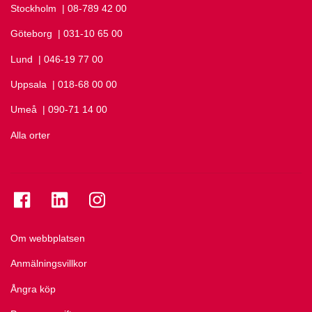
Stockholm
Ring Stockholm på
| 08-789 42 00
Göteborg
Ring Göteborg på
| 031-10 65 00
Lund
Ring Lund på
| 046-19 77 00
Uppsala
Ring Uppsala på
| 018-68 00 00
Umeå
Ring Umeå på
| 090-71 14 00
Alla orter
Se folkuniversitetet på Facebook
Se folkuniversitetet på LinkedIn
Se folkuniversitetet på Instagram
Om webbplatsen
Anmälningsvillkor
Ångra köp