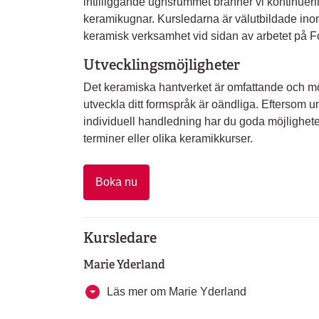
intilliggande ugnsrummet bränner vi kontinuerlig
keramikugnar. Kursledarna är välutbildade ino
keramisk verksamhet vid sidan av arbetet på Fo
Utvecklingsmöjligheter
Det keramiska hantverket är omfattande och möjl
utveckla ditt formspråk är oändliga. Eftersom u
individuell handledning har du goda möjligheter
terminer eller olika keramikkurser.
Boka nu
Kursledare
Marie Yderland
Läs mer om Marie Yderland