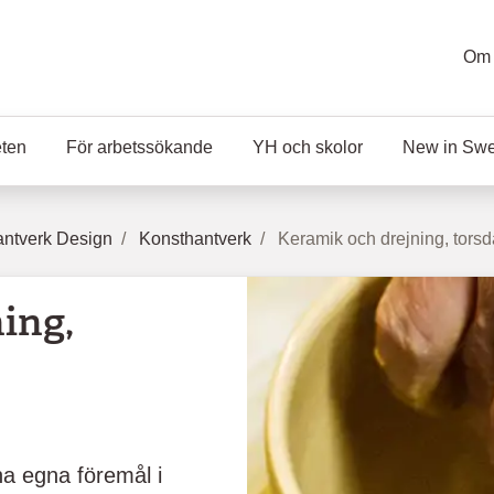
Om 
eten
För arbetssökande
YH och skolor
New in Sw
ntverk Design
Konsthantverk
Keramik och drejning, tors
ing,
na egna föremål i