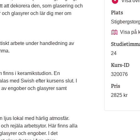
Visa övri
tt att dekorera den, som glasering och
Plats
r och glasyrer och lär dig mer om
Stigbergsto
Visa på 
ktiskt arbete under handledning av
Studietimm
mma.
24
Kurs-ID
 finns i keramikstudion. En
320076
las med Swish efter kursens slut. I
Pris
nt av engober och glasyrer samt
2825 kr
n ljus lokal med härlig atmosfär.
 och rejäla arbetsytor. Här finns alla
 glasyrer och engober. I det