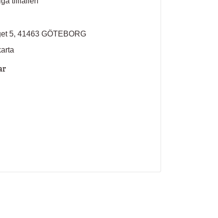
ga tillfällen
rget 5, 41463 GÖTEBORG
karta
ar