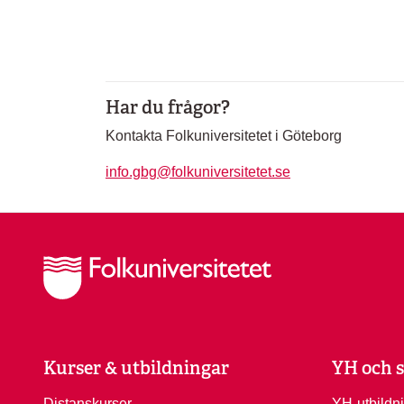
Har du frågor?
Kontakta Folkuniversitetet i Göteborg
info.gbg@folkuniversitetet.se
Kurser & utbildningar
YH och s
Distanskurser
YH-utbildn