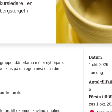
 kursledare i en
bergstorget i
Datum
grupper där erfarna möter nybörjare.
1 okt. 2026 -
ecklas på din egen nivå och i din
Torsdag
Antal tillfäl
6
nom keramik.
Första tillfä
tors 1 okt. 2
eran, till exempel kavling, ringling,