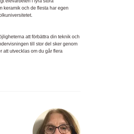
t elevarbeten i fyra stora
m keramik och de flesta har egen
lkuniversitetet.
igheterna att förbättra din teknik och
ndervisningen till stor del sker genom
 att utvecklas om du går flera