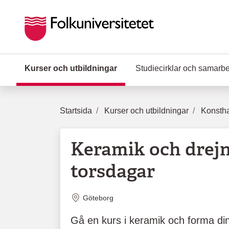
Hoppa till huvudinnehåll
Kurser och utbildningar
(Aktuell sida)
Studiecirklar och samarb
Startsida
Kurser och utbildningar
Konstha
Keramik och drejn
torsdagar
Plats
Göteborg
Gå en kurs i keramik och forma di