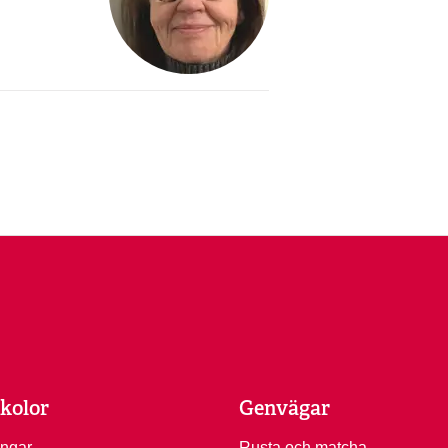
kolor
Genvägar
ingar
Rusta och matcha