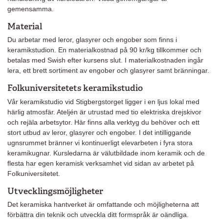
gemensamma.
Material
Du arbetar med leror, glasyrer och engober som finns i
keramikstudion. En materialkostnad på 90 kr/kg tillkommer och
betalas med Swish efter kursens slut. I materialkostnaden ingår
lera, ett brett sortiment av engober och glasyrer samt bränningar.
Folkuniversitetets keramikstudio
Vår keramikstudio vid Stigbergstorget ligger i en ljus lokal med
härlig atmosfär. Ateljén är utrustad med tio elektriska drejskivor
och rejäla arbetsytor. Här finns alla verktyg du behöver och ett
stort utbud av leror, glasyrer och engober. I det intilliggande
ugnsrummet bränner vi kontinuerligt elevarbeten i fyra stora
keramikugnar. Kursledarna är välutbildade inom keramik och de
flesta har egen keramisk verksamhet vid sidan av arbetet på
Folkuniversitetet.
Utvecklingsmöjligheter
Det keramiska hantverket är omfattande och möjligheterna att
förbättra din teknik och utveckla ditt formspråk är oändliga.