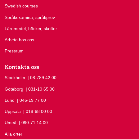
Swedish courses
Språkexamina, språkprov
Läromedel, böcker, skrifter
Arbeta hos oss
Pressrum
Kontakta oss
Stockholm
Ring Stockholm på
| 08-789 42 00
Göteborg
Ring Göteborg på
| 031-10 65 00
Lund
Ring Lund på
| 046-19 77 00
Uppsala
Ring Uppsala på
| 018-68 00 00
Umeå
Ring Umeå på
| 090-71 14 00
Alla orter