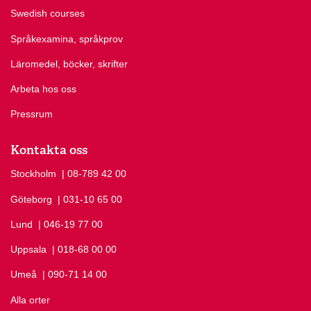
Swedish courses
Språkexamina, språkprov
Läromedel, böcker, skrifter
Arbeta hos oss
Pressrum
Kontakta oss
Stockholm
Ring Stockholm på
| 08-789 42 00
Göteborg
Ring Göteborg på
| 031-10 65 00
Lund
Ring Lund på
| 046-19 77 00
Uppsala
Ring Uppsala på
| 018-68 00 00
Umeå
Ring Umeå på
| 090-71 14 00
Alla orter