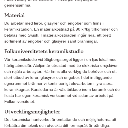
gemensamma.
Material
Du arbetar med leror, glasyrer och engober som finns i
keramikstudion. En materialkostnad på 90 kr/kg tillkommer och
betalas med Swish. I materialkostnaden ingår lera, ett brett
sortiment av engober och glasyrer samt bränningar.
Folkuniversitetets keramikstudio
Vår keramikstudio vid Stigbergstorget ligger i en ljus lokal med
härlig atmosfär. Ateljén är utrustad med tio elektriska drejskivor
och rejäla arbetsytor. Här finns alla verktyg du behöver och ett
stort utbud av leror, glasyrer och engober. I det intilliggande
ugnsrummet bränner vi kontinuerligt elevarbeten i fyra stora
keramikugnar. Kursledarna är välutbildade inom keramik och de
flesta har egen keramisk verksamhet vid sidan av arbetet på
Folkuniversitetet.
Utvecklingsmöjligheter
Det keramiska hantverket är omfattande och möjligheterna att
förbättra din teknik och utveckla ditt formspråk är oändliga.