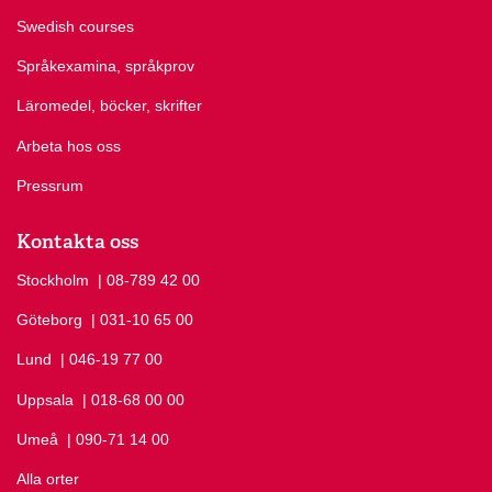
Swedish courses
Språkexamina, språkprov
Läromedel, böcker, skrifter
Arbeta hos oss
Pressrum
Kontakta oss
Stockholm
Ring Stockholm på
| 08-789 42 00
Göteborg
Ring Göteborg på
| 031-10 65 00
Lund
Ring Lund på
| 046-19 77 00
Uppsala
Ring Uppsala på
| 018-68 00 00
Umeå
Ring Umeå på
| 090-71 14 00
Alla orter