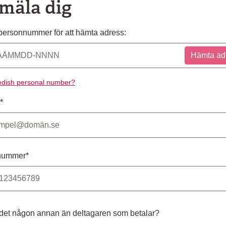
mäla dig
ersonnummer för att hämta adress:
Hämta ad
dish personal number?
*
nummer*
 det någon annan än deltagaren som betalar?