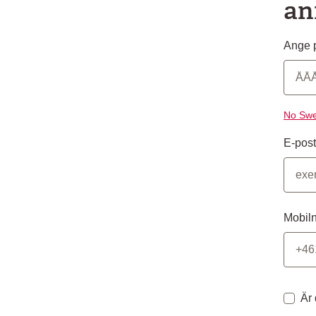
an
Ange p
No Swe
E-post
Mobil
Är