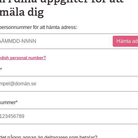
mäla dig
ersonnummer för att hämta adress:
Hämta ad
dish personal number?
*
nummer*
 det någon annan än deltagaren som betalar?