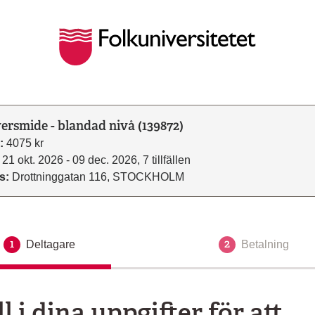
versmide - blandad nivå (139872)
:
4075 kr
21 okt. 2026 - 09 dec. 2026, 7 tillfällen
s:
Drottninggatan 116, STOCKHOLM
1
2
Deltagare
Aktuellt steg
Betalning
ll i dina uppgifter för att