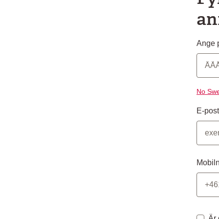
an
Ange p
No Swe
E-post
Mobil
Är