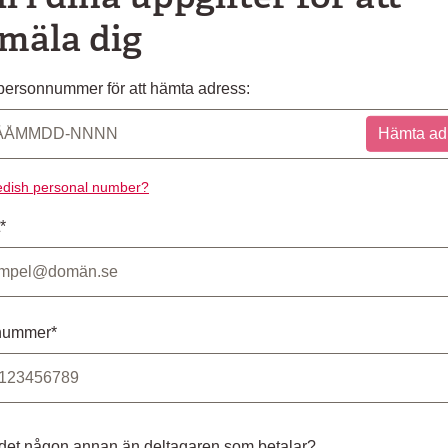
mäla dig
ersonnummer för att hämta adress:
Hämta ad
dish personal number?
*
nummer*
 det någon annan än deltagaren som betalar?