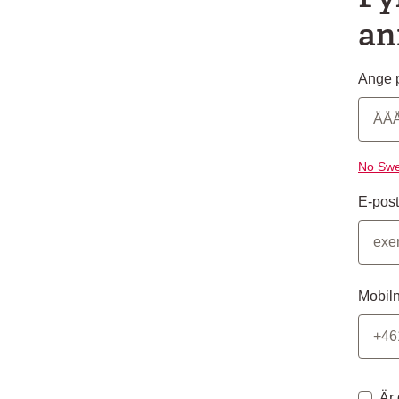
an
Ange p
No Swe
E-post
Mobil
Är