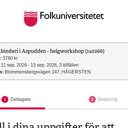
binderi i Aspudden - helgworkshop (140266)
:
3780 kr
11 sep. 2026 - 13 sep. 2026, 3 tillfällen
s:
Blommensbergsvägen 147, HÄGERSTEN
1
2
Deltagare
Aktuellt steg
Betalning
ll i dina uppgifter för att