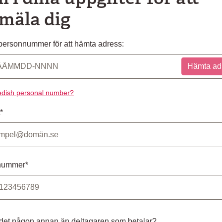
mäla dig
ersonnummer för att hämta adress:
Hämta ad
dish personal number?
*
nummer*
 det någon annan än deltagaren som betalar?