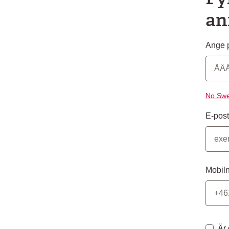
an
Ange p
No Swe
E-post
Mobil
Är