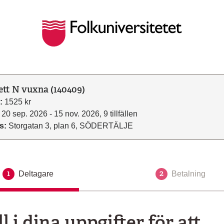
ett N vuxna (140409)
:
1525 kr
20 sep. 2026 - 15 nov. 2026, 9 tillfällen
s:
Storgatan 3, plan 6, SÖDERTÄLJE
1
2
Deltagare
Aktuellt steg
Betalning
ll i dina uppgifter för att