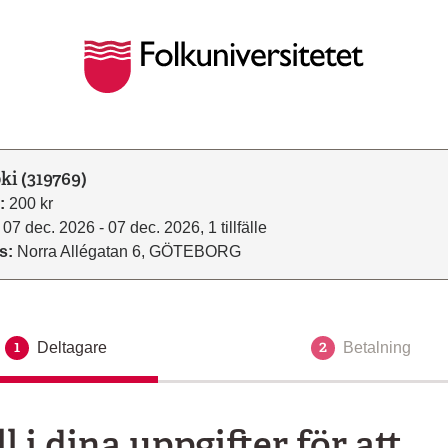
ki (319769)
:
200 kr
07 dec. 2026 - 07 dec. 2026, 1 tillfälle
s:
Norra Allégatan 6, GÖTEBORG
1
2
Deltagare
Aktuellt steg
Betalning
ll i dina uppgifter för att