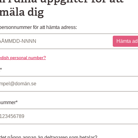
mäla dig
ersonnummer för att hämta adress:
Hämta ad
dish personal number?
*
nummer*
 det någon annan än deltagaren som betalar?