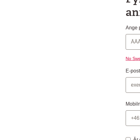
an
Ange p
No Swe
E-post
Mobil
Är