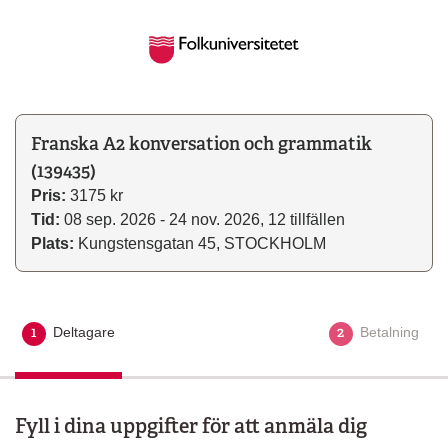
Franska A2 konversation och grammatik
(139435)
Pris:
3175 kr
Tid:
08 sep. 2026 - 24 nov. 2026, 12 tillfällen
Plats:
Kungstensgatan 45, STOCKHOLM
1
2
Deltagare
Aktuellt steg
Betalning
Fyll i dina uppgifter för att anmäla dig