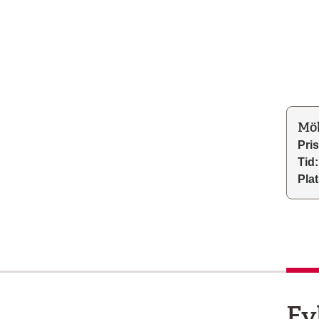
Möb
Pris
Tid:
Plat
Fy