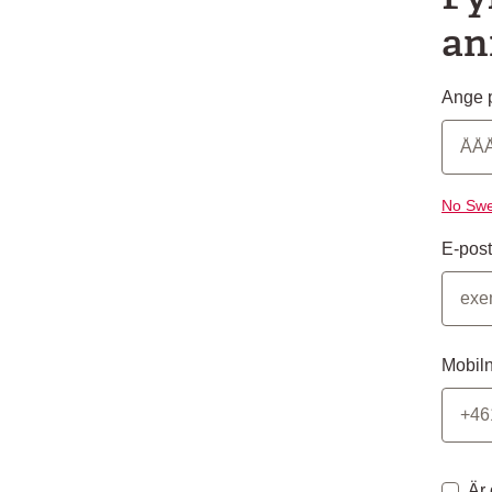
an
Ange p
No Swe
E-post
Mobil
Är