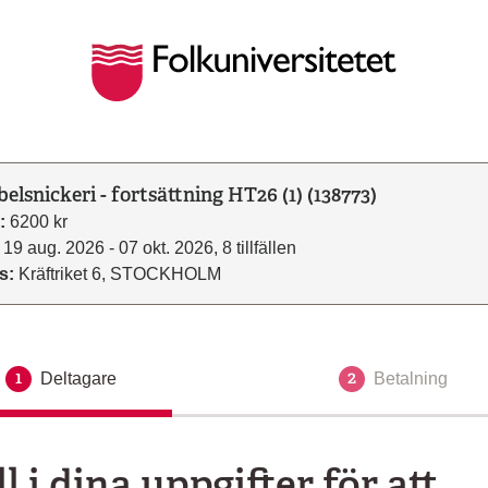
elsnickeri - fortsättning HT26 (1) (138773)
:
6200 kr
19 aug. 2026 - 07 okt. 2026, 8 tillfällen
s:
Kräftriket 6, STOCKHOLM
1
2
Deltagare
Aktuellt steg
Betalning
ll i dina uppgifter för att