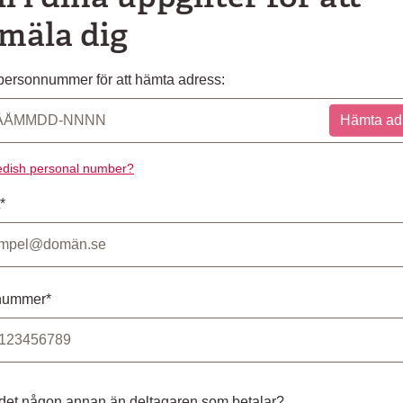
mäla dig
ersonnummer för att hämta adress:
Hämta ad
dish personal number?
*
nummer*
 det någon annan än deltagaren som betalar?