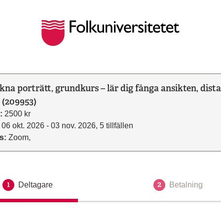
kna porträtt, grundkurs – lär dig fånga ansikten, dist
e (209953)
:
2500 kr
06 okt. 2026 - 03 nov. 2026, 5 tillfällen
s:
Zoom,
1
2
Deltagare
Aktuellt steg
Betalning