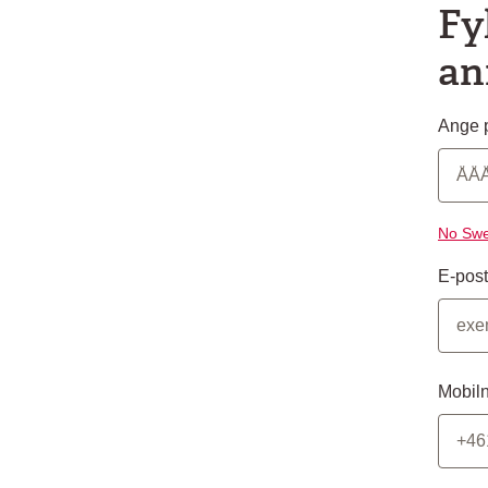
Fy
an
Ange p
No Swe
E-post
Mobil