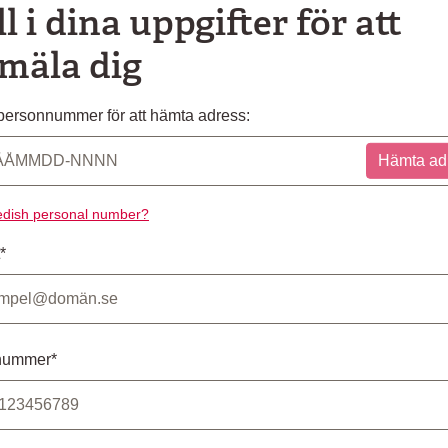
ll i dina uppgifter för att
mäla dig
ersonnummer för att hämta adress:
Hämta ad
dish personal number?
*
nummer*