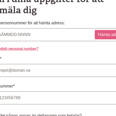
mäla dig
ersonnummer för att hämta adress:
Hämta ad
dish personal number?
*
nummer*
 det någon annan än deltagaren som betalar?