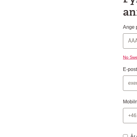
an
Ange p
No Swe
E-post
Mobil
Är