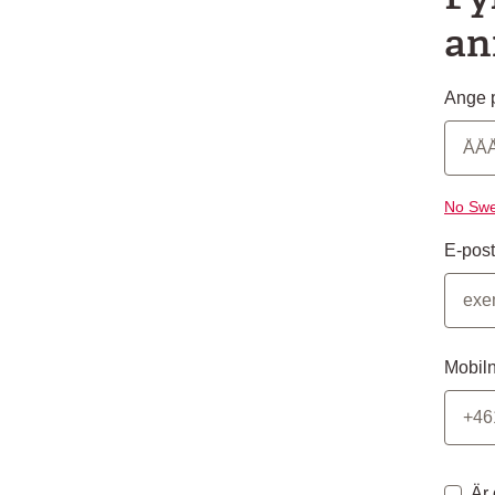
an
Ange p
No Swe
E-post
Mobil
Är