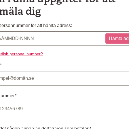
mäla dig
ersonnummer för att hämta adress:
Hämta ad
dish personal number?
*
nummer*
 det någon annan än deltagaren som betalar?