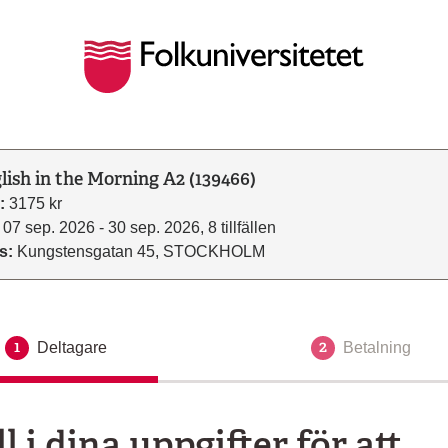
lish in the Morning A2 (139466)
:
3175 kr
07 sep. 2026 - 30 sep. 2026, 8 tillfällen
s:
Kungstensgatan 45, STOCKHOLM
1
2
Deltagare
Aktuellt steg
Betalning
ll i dina uppgifter för att