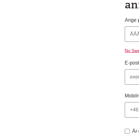
an
Ange p
No Swe
E-post
Mobil
Är