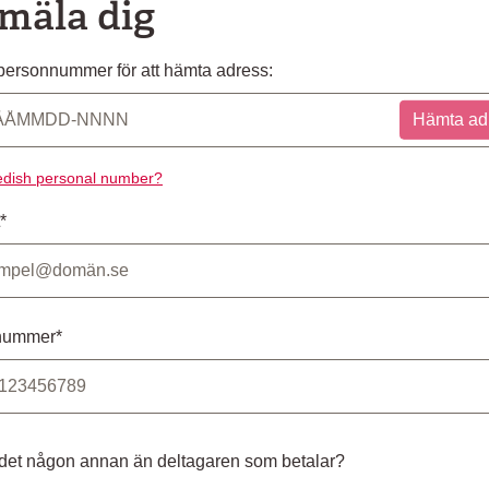
mäla dig
ersonnummer för att hämta adress:
Hämta ad
dish personal number?
*
nummer*
 det någon annan än deltagaren som betalar?