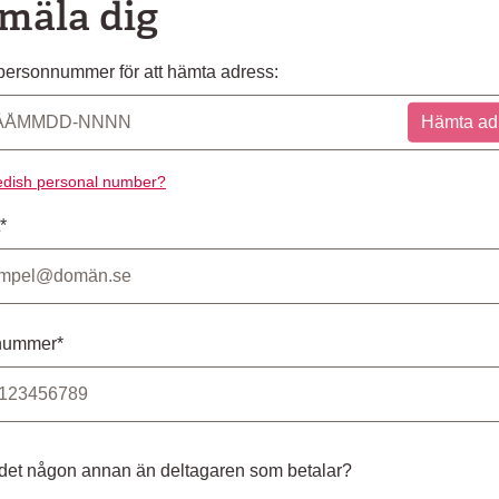
mäla dig
ersonnummer för att hämta adress:
Hämta ad
dish personal number?
*
nummer*
 det någon annan än deltagaren som betalar?