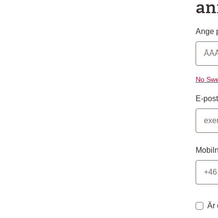
an
Ange p
No Swe
E-post
Mobil
Är