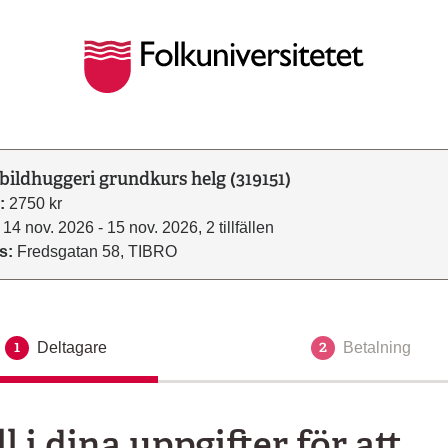
bildhuggeri grundkurs helg (319151)
:
2750 kr
14 nov. 2026 - 15 nov. 2026, 2 tillfällen
s:
Fredsgatan 58, TIBRO
1
2
Deltagare
Aktuellt steg
Betalning
ll i dina uppgifter för att