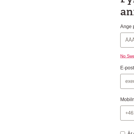
an
Ange p
No Swe
E-post
Mobil
Är