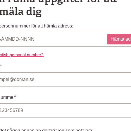
mäla dig
ersonnummer för att hämta adress:
Hämta ad
dish personal number?
*
nummer*
 det någon annan än deltagaren som betalar?