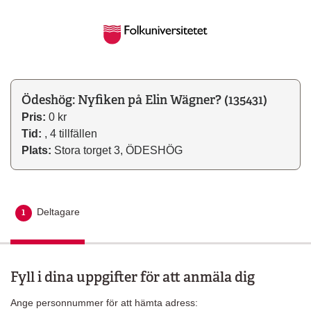
Ödeshög: Nyfiken på Elin Wägner? (135431)
Pris:
0 kr
Tid:
, 4 tillfällen
Plats:
Stora torget 3, ÖDESHÖG
1
Deltagare
Aktuellt steg
Fyll i dina uppgifter för att anmäla dig
Ange personnummer för att hämta adress: