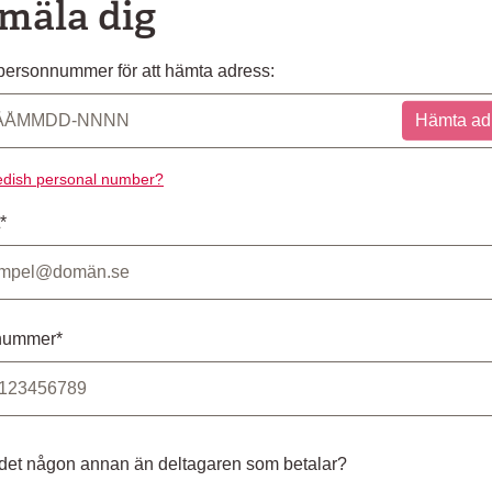
mäla dig
ersonnummer för att hämta adress:
Hämta ad
dish personal number?
*
nummer*
 det någon annan än deltagaren som betalar?