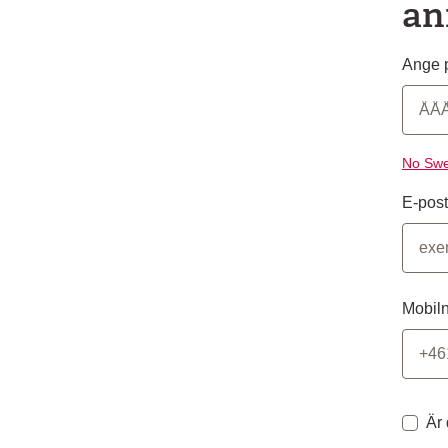
an
Ange p
No Swe
E-post
Mobil
Är