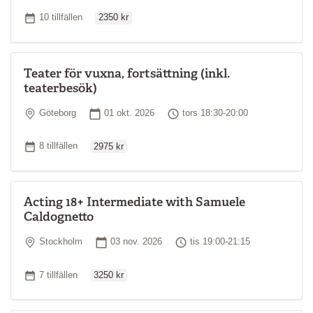
Ordinarie pris
Antal tillfällen
10 tillfällen
2350 kr
Teater för vuxna, fortsättning (inkl.
teaterbesök)
Plats
Startdatum
Tid
Göteborg
01 okt. 2026
tors 18:30-20:00
Ordinarie pris
Antal tillfällen
8 tillfällen
2975 kr
Acting 18+ Intermediate with Samuele
Caldognetto
Plats
Startdatum
Tid
Stockholm
03 nov. 2026
tis 19:00-21:15
Ordinarie pris
Antal tillfällen
7 tillfällen
3250 kr