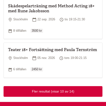
Skådespelarträning med Method Acting 18+
med Rune Jakobsson
Plats
Startdatum
Tid
Stockholm
22 sep. 2026
tis 19:15-21:30
Ordinarie pris
Antal tillfällen
8 tillfällen
3500 kr
Teater 18+ Fortsättning med Paula Ternström
Plats
Startdatum
Tid
Stockholm
05 nov. 2026
tors 19:00-21:15
Ordinarie pris
Antal tillfällen
6 tillfällen
2450 kr
Fler resultat
(visar 10 av 14)