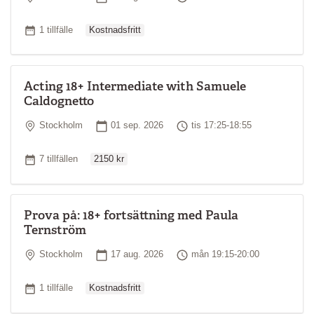
Ordinarie pris
Antal tillfällen
1 tillfälle
Kostnadsfritt
Acting 18+ Intermediate with Samuele
Caldognetto
Plats
Startdatum
Tid
Stockholm
01 sep. 2026
tis 17:25-18:55
Ordinarie pris
Antal tillfällen
7 tillfällen
2150 kr
Prova på: 18+ fortsättning med Paula
Ternström
Plats
Startdatum
Tid
Stockholm
17 aug. 2026
mån 19:15-20:00
Ordinarie pris
Antal tillfällen
1 tillfälle
Kostnadsfritt