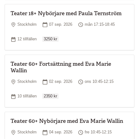
Teater 18+ Nybörjare med Paula Ternström
Plats
Startdatum
Tid
Stockholm
07 sep. 2026
mån 17:15-18:45
Ordinarie pris
Antal tillfällen
12 tillfällen
3250 kr
Teater 60+ Fortsättning med Eva Marie
Wallin
Plats
Startdatum
Tid
Stockholm
02 sep. 2026
ons 10:45-12:15
Ordinarie pris
Antal tillfällen
10 tillfällen
2350 kr
Teater 60+ Nybörjare med Eva Marie Wallin
Plats
Startdatum
Tid
Stockholm
04 sep. 2026
fre 10:45-12:15