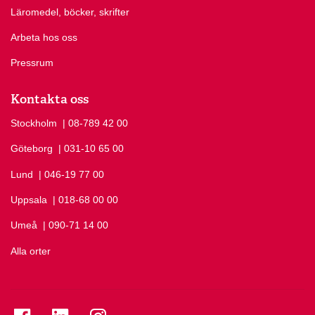
Läromedel, böcker, skrifter
Arbeta hos oss
Pressrum
Kontakta oss
Stockholm
Ring Stockholm på
| 08-789 42 00
Göteborg
Ring Göteborg på
| 031-10 65 00
Lund
Ring Lund på
| 046-19 77 00
Uppsala
Ring Uppsala på
| 018-68 00 00
Umeå
Ring Umeå på
| 090-71 14 00
Alla orter
Se folkuniversitetet på Facebook
Se folkuniversitetet på LinkedIn
Se folkuniversitetet på Instagram