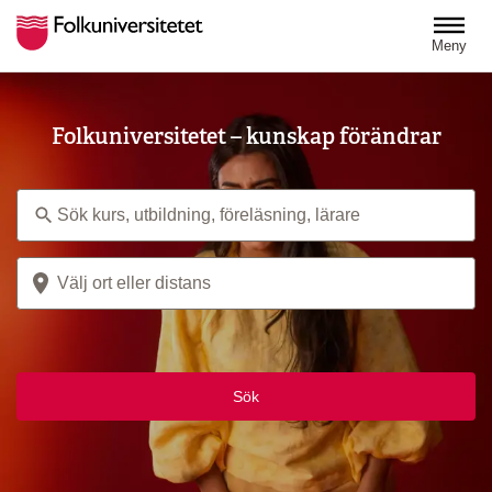
Hoppa till huvudinnehåll
Meny
Folkuniversitetet – kunskap förändrar
Ämne
Plats
Sök