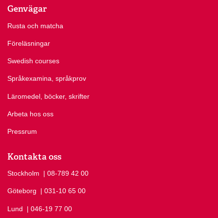
Genvägar
Rusta och matcha
Föreläsningar
Swedish courses
Språkexamina, språkprov
Läromedel, böcker, skrifter
Arbeta hos oss
Pressrum
Kontakta oss
Stockholm
Ring Stockholm på
| 08-789 42 00
Göteborg
Ring Göteborg på
| 031-10 65 00
Lund
Ring Lund på
| 046-19 77 00