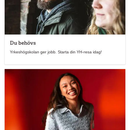
Du behövs
Yrkeshögskolan ger jobb. Starta din YH-resa idag!