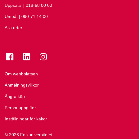
Uppsala
Ring Uppsala på
| 018-68 00 00
Umeå
Ring Umeå på
| 090-71 14 00
Alla orter
Se folkuniversitetet på Facebook
Se folkuniversitetet på LinkedIn
Se folkuniversitetet på Instagram
Om webbplatsen
Anmälningsvillkor
Ångra köp
Personuppgifter
Inställningar för kakor
© 2026 Folkuniversitetet